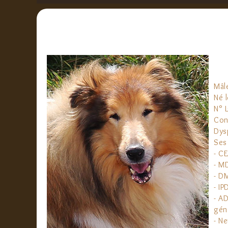
Mâl
Né 
N° 
Con
Dysp
Ses 
- CE
- M
- D
- I
- A
gén
- Ne