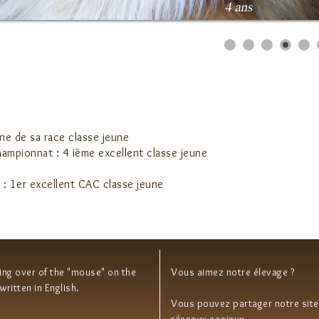
une de sa race classe jeune
hampionnat : 4 ième excellent classe jeune
 : 1er excellent CAC classe jeune
ying over of the "mouse" on the
Vous aimez notre élevage ?
s written in English.
Vous pouvez partager notre site
réseaux sociaux.