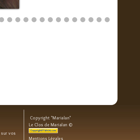
Copyright "Marialan"
Le Clos de Marialan ©
 sur vos
Mentions Légales