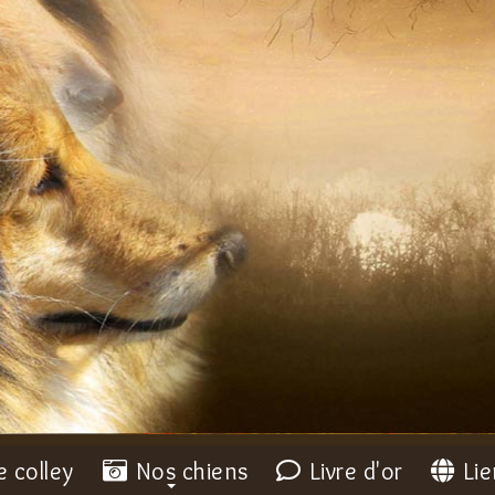
e colley
Nos chiens
Livre d'or
Lie