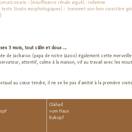
peruricosurie ​: (insuffisance rénale aiguë) : indemne
 tests (traits morphologiques) ​:​ transmet ​son bon caractère g
) ​
ses 3 mois, tout câlin et doux ...
née de Jackaroo (papa de notre Jazoo) également cette merveilleus
rvateur, attentif, calme à la maison, vif au travail avec les mout
aud au cœur tendre, il ne se lie pas d'amitié à la première visite
Glahad
opf
vom Haus
Rukopf