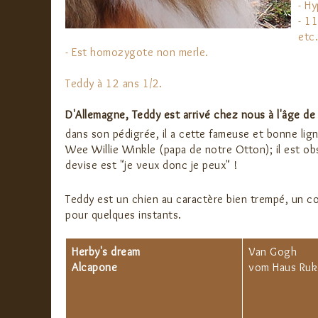
- Hy
- 11
etc.
- Est ​homozygote non merle.
Teddy à 12 ans 1/2.
D'Allemagne, Teddy est arrivé chez nous à l'âge de 
dans son pédigrée, il a cette fameuse et bonne lig
Wee Willie Winkle (papa de notre Otton); il est obse
devise est "je veux donc je peux" !
Teddy est un chien au caractère bien trempé, un cost
pour quelques instants.
Herby's dream
Van Gogh
Alcapone
vom Haus Ruk