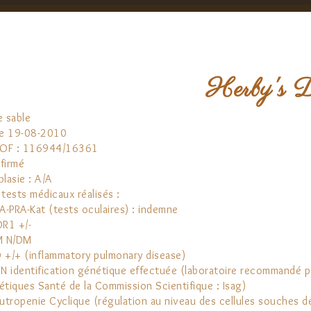
Herby's 
e sable
le 19-08-2010
LOF : 116944/16361
firmé
lasie : A/A
tests médicaux réalisés :
A-PRA-Kat (test​s​ oculaire​s​) ​: indemne
DR1 +/-
M N/DM
PD +/+ (inflammatory pulmonary disease)
DN identification génétique effectuée (laboratoire recommandé p
étiques Santé de la Commission Scientifique : Isag)​
utropenie Cyclique​ (régulation au​ ​niveau des cellules souches de