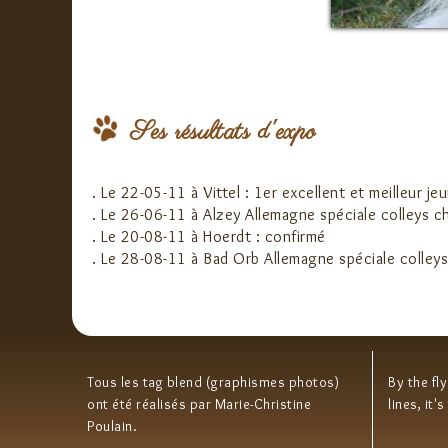
Ses résultats d'expo
. Le 22-05-11 à Vittel : 1er excellent et meilleur je
. Le 26-06-11 à Alzey Allemagne spéciale colleys c
. Le 20-08-11 à Hoerdt : confirmé
. Le 28-08-11 à Bad Orb Allemagne spéciale colleys
Tous les tag blend (graphismes photos)
By the fl
ont été réalisés par Marie-Christine
lines, it'
Poulain.