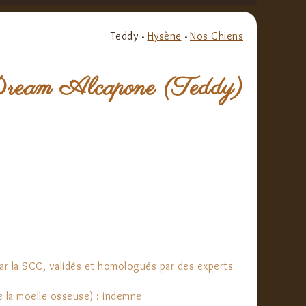
Teddy
Hysène
Nos Chiens
•
•
Dream Alcapone (Teddy)
ar la SCC, validés et homologués par des experts
 la moelle osseuse​) ​​: indemne